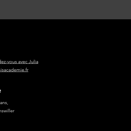
ez-vous avec Julia
isacademie.fr
e
ans,
swiller