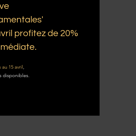
ive
amentales'
vril profitez de 20%
mmédiate.
 au 15 avril
,
s disponibles.