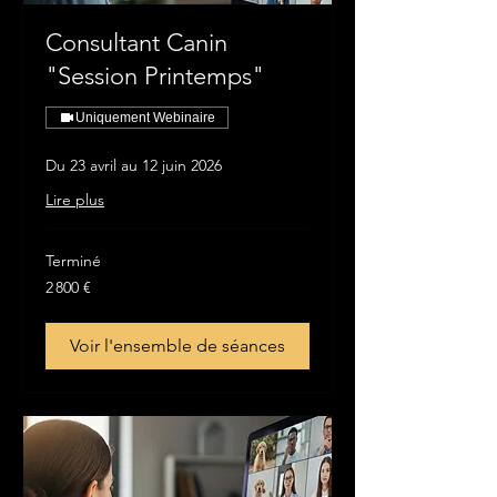
Consultant Canin
"Session Printemps"
Uniquement Webinaire
Du 23 avril au 12 juin 2026
Lire plus
Terminé
2 800
2 800 €
euros
Voir l'ensemble de séances