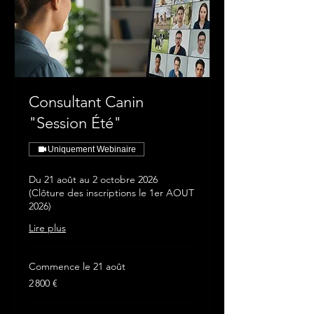
Consultant Canin
"Session Été"
Uniquement Webinaire
Du 21 août au 2 octobre 2026
(Clôture des inscriptions le 1er AOUT
2026)
Lire plus
Commence le 21 août
2 800
2 800 €
euros