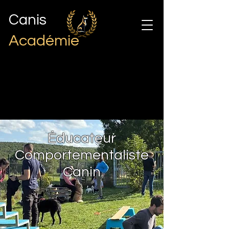
Canis
Académie
Éducateur
Comportementaliste
Canin