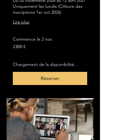
Du 02 novembre 2026 au 12 avril 2027
Uniquement les lundis (Clôture des
inscriptions 1er oct 2026)
Lire plus
Commence le 2 nov.
2 800
2 800 €
euros
Chargement de la disponibilité...
Réserver