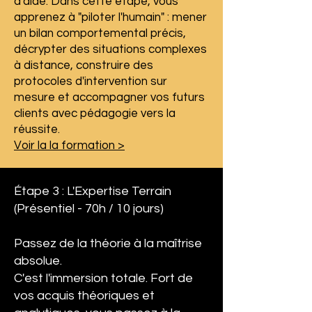
d'aide. Dans cette étape, vous
apprenez à "piloter l'humain" : mener
un bilan comportemental précis,
décrypter des situations complexes
à distance, construire des
protocoles d'intervention sur
mesure et accompagner vos futurs
clients avec pédagogie vers la
réussite.
Voir la la formation >
Étape 3 : L'Expertise Terrain
(Présentiel - 70h / 10 jours)
Passez de la théorie à la maîtrise
absolue.
C'est l'immersion totale. Fort de
vos acquis théoriques et