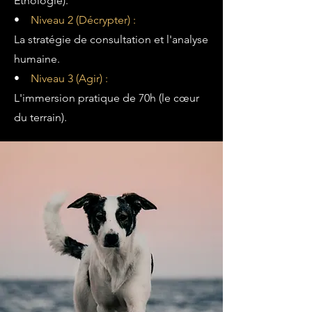
Éthologie).
•
Niveau 2 (Décrypter) :
La stratégie de consultation et l'analyse
humaine.
•
Niveau 3 (Agir) :
L'immersion pratique de 70h (le cœur
du terrain).