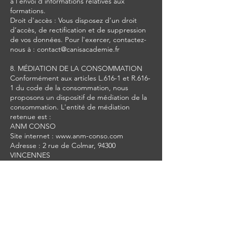
à l'envoi d'informations relatives aux
formations.
Droit d'accès : Vous disposez d’un droit
d’accès, de rectification et de suppression
de vos données. Pour l'exercer, contactez-
nous à : contact@canisacademie.fr
8. MÉDIATION DE LA CONSOMMATION
Conformément aux articles L.616-1 et R.616-
1 du code de la consommation, nous
proposons un dispositif de médiation de la
consommation. L'entité de médiation
retenue est :
ANM CONSO
Site internet : www.anm-conso.com
Adresse : 2 rue de Colmar, 94300
VINCENNES
Académie