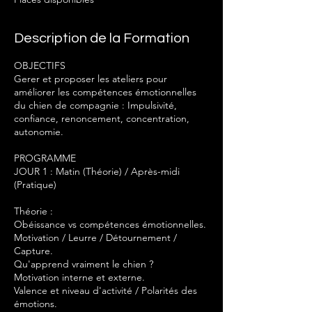
e
l
e
Description de la Formation
1
9
OBJECTIFS
m
Gerer et proposer les ateliers pour
a
améliorer les compétences émotionnelles
i
du chien de compagnie : Impulsivité,
2
confiance, renoncement, concentration,
0
autonomie.
2
7
PROGRAMME
JOUR 1 : Matin (Théorie) / Après-midi
(Pratique)
Théorie :
Obéissance vs compétences émotionnelles.
Motivation / Leurre / Détournement /
Capture.
Qu'apprend vraiment le chien ?
Motivation interne et externe.
Valence et niveau d'activité / Polarités des
émotions.