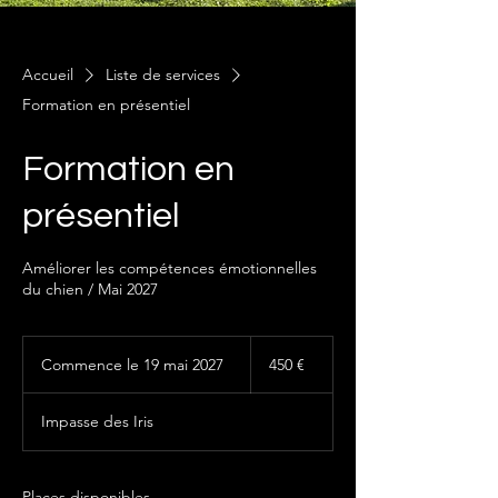
Accueil
Liste de services
Formation en présentiel
Formation en
présentiel
Améliorer les compétences émotionnelles
du chien / Mai 2027
450
euros
Commence le 19 mai 2027
C
450 €
o
m
Impasse des Iris
m
e
n
c
Places disponibles